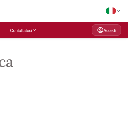
Contattateci
Accedi
ica