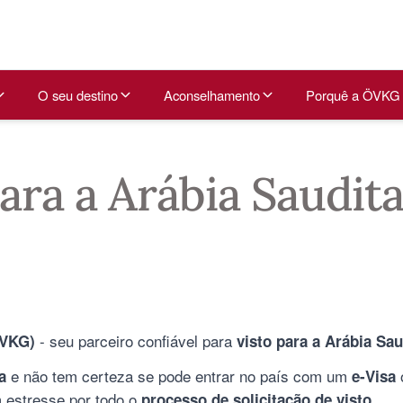
O seu destino
Aconselhamento
Porquê a ÖVKG
ara a Arábia Saudita 
- seu parceiro confiável para
ÖVKG)
visto para a Arábia Sau
e não tem certeza se pode entrar no país com um
a
e-Visa
 estresse por todo o
.
processo de solicitação de visto