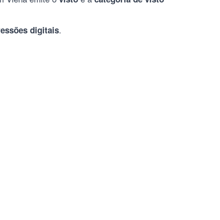
.
essões digitais
______________