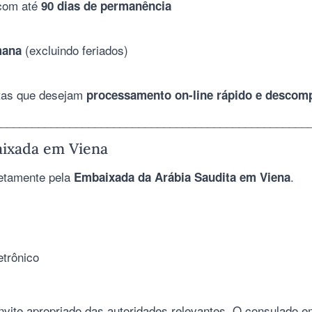
 com até
90 dias de permanência
(excluindo feriados)
mana
stas que desejam
processamento on-line rápido e descom
__________________________________________________
aixada em Viena
retamente pela
.
Embaixada da Arábia Saudita em Viena
etrônico
nvite apropriado das autoridades relevantes. O consulado 