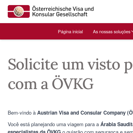
Página inicial
As nossas soluções
Solicite um visto p
com a ÖVKG
Bem-vindo à
Austrian Visa and Consular Company (
Você está planejando uma viagem para a
Árabia Saudit
o guiarão com segurança e sem
especialistas da ÖVKG