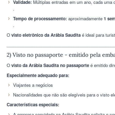
Múltiplas entradas em um ano, cada uma
Validade:
.
aproximadamente
Tempo de processamento:
1 se
.
O
é ideal para turi
visto eletrônico da Arábia Saudita
______________________________________________
2) Visto no passaporte - emitido pela emb
O
é emitido di
visto da Arábia Saudita no passaporte
Especialmente adequado para:
Viajantes a negócios
Nacionalidades que não são elegíveis para o visto el
Características especiais:
A empresa convidada na Arábia Saudita solicita o co