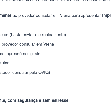
ao provedor consular em Viena para apresentar
lmente
impr
etos (basta enviar eletronicamente)
 provedor consular em Viena
s impressões digitais
sular
estador consular pela ÖVKG
.
te, com segurança e sem estresse
__________________________________________________