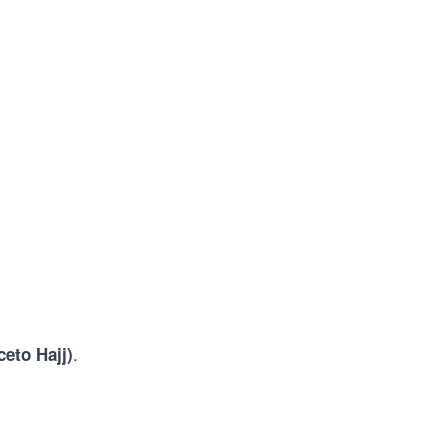
.
eto Hajj)